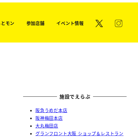
もとモン
参加店舗
イベント情報
施設でえらぶ
阪急うめだ本店
阪神梅田本店
大丸梅田店
グランフロント大阪 ショップ＆レストラン