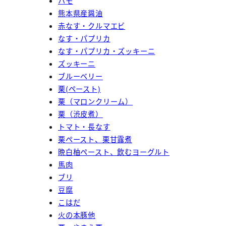
ハモ
熊本県産醤油
赤なす・クルマエビ
なす・パプリカ
なす・パプリカ・ズッキーニ
ズッキーニ
ブルーベリー
栗(ペースト)
栗（マロンクリーム）
栗（渋皮煮）
トマト・長なす
栗ペースト、栗甘露煮
晩白柚ペースト、飲むヨーグルト
馬肉
ブリ
豆腐
こはだ
火の本豚他