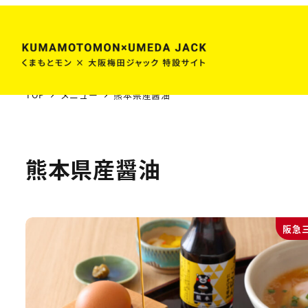
メ
イ
ン
コ
ン
TOP
メニュー
熊本県産醤油
テ
ン
ツ
熊本県産醤油
へ
移
動
阪急