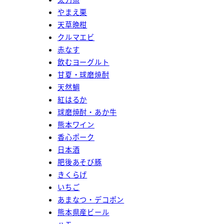
やまえ栗
天草晩柑
クルマエビ
赤なす
飲むヨーグルト
甘夏・球磨焼酎
天然鯛
紅はるか
球磨焼酎・あか牛
熊本ワイン
香心ポーク
日本酒
肥後あそび豚
きくらげ
いちご
あまなつ・デコポン
熊本県産ビール