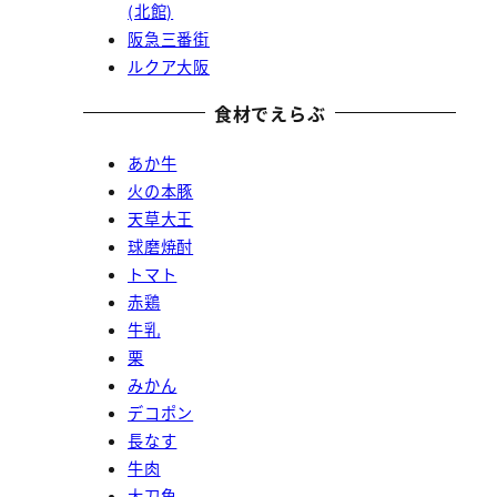
(北館)
阪急三番街
ルクア大阪
食材でえらぶ
あか牛
火の本豚
天草大王
球磨焼酎
トマト
赤鶏
牛乳
栗
みかん
デコポン
長なす
牛肉
太刀魚