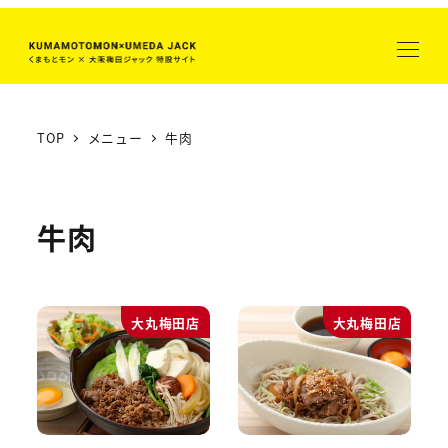
メ
イ
ン
コ
ン
TOP
メニュー
牛肉
テ
ン
ツ
牛肉
へ
移
動
大丸梅田店
大丸梅田店