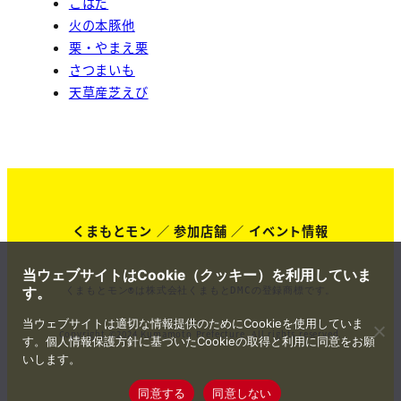
こはだ
火の本豚他
栗・やまえ栗
さつまいも
天草産芝えび
くまもとモン
／
参加店舗
／
イベント情報
当ウェブサイトはCookie（クッキー）を利用していま
くまもとモン®は株式会社くまもとDMCの登録商標です。
す。
当ウェブサイトは適切な情報提供のためにCookieを使用していま
Copyright ©2024 Kumamoto Prefecture. All rights reserved.
す。個人情報保護方針に基づいたCookieの取得と利用に同意をお願
いします。
同意する
同意しない