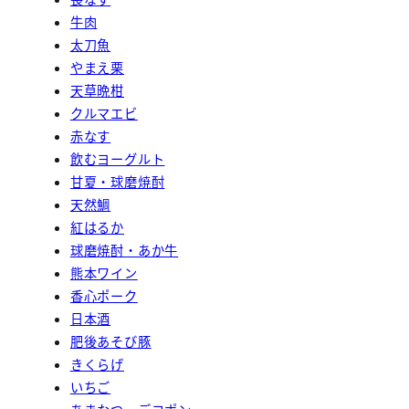
牛肉
太刀魚
やまえ栗
天草晩柑
クルマエビ
赤なす
飲むヨーグルト
甘夏・球磨焼酎
天然鯛
紅はるか
球磨焼酎・あか牛
熊本ワイン
香心ポーク
日本酒
肥後あそび豚
きくらげ
いちご