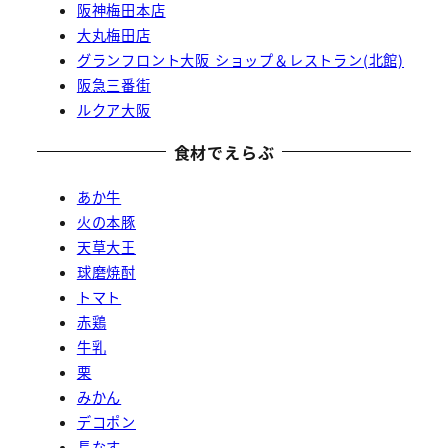
阪神梅田本店
大丸梅田店
グランフロント大阪 ショップ＆レストラン(北館)
阪急三番街
ルクア大阪
食材でえらぶ
あか牛
火の本豚
天草大王
球磨焼酎
トマト
赤鶏
牛乳
栗
みかん
デコポン
長なす