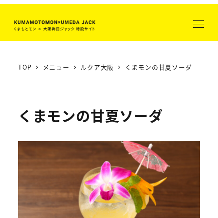
メ
イ
ン
コ
ン
TOP
メニュー
ルクア大阪
くまモンの甘夏ソーダ
テ
ン
ツ
くまモンの甘夏ソーダ
へ
移
動