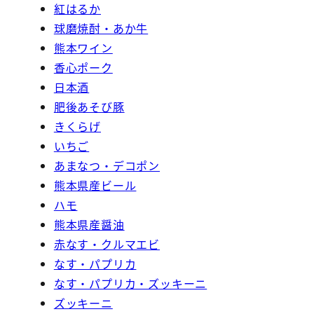
紅はるか
球磨焼酎・あか牛
熊本ワイン
香心ポーク
日本酒
肥後あそび豚
きくらげ
いちご
あまなつ・デコポン
熊本県産ビール
ハモ
熊本県産醤油
赤なす・クルマエビ
なす・パプリカ
なす・パプリカ・ズッキーニ
ズッキーニ