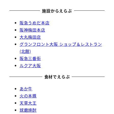
施設からえらぶ
阪急うめだ本店
阪神梅田本店
大丸梅田店
グランフロント大阪 ショップ＆レストラン
(北館)
阪急三番街
ルクア大阪
食材でえらぶ
あか牛
火の本豚
天草大王
球磨焼酎