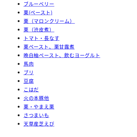
ブルーベリー
栗(ペースト)
栗（マロンクリーム）
栗（渋皮煮）
トマト・長なす
栗ペースト、栗甘露煮
晩白柚ペースト、飲むヨーグルト
馬肉
ブリ
豆腐
こはだ
火の本豚他
栗・やまえ栗
さつまいも
天草産芝えび