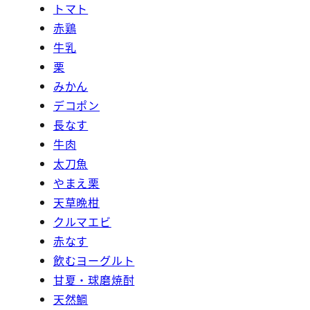
トマト
赤鶏
牛乳
栗
みかん
デコポン
長なす
牛肉
太刀魚
やまえ栗
天草晩柑
クルマエビ
赤なす
飲むヨーグルト
甘夏・球磨焼酎
天然鯛