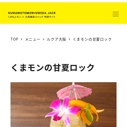
メ
イ
ン
コ
ン
TOP
メニュー
ルクア大阪
くまモンの甘夏ロック
テ
ン
ツ
くまモンの甘夏ロック
へ
移
動