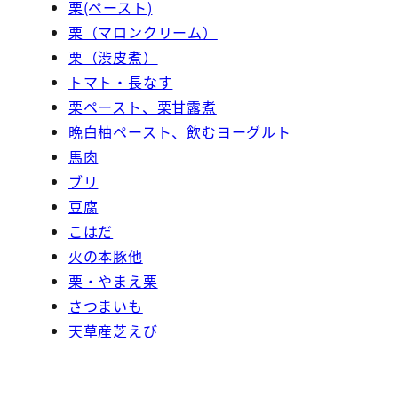
栗(ペースト)
栗（マロンクリーム）
栗（渋皮煮）
トマト・長なす
栗ペースト、栗甘露煮
晩白柚ペースト、飲むヨーグルト
馬肉
ブリ
豆腐
こはだ
火の本豚他
栗・やまえ栗
さつまいも
天草産芝えび