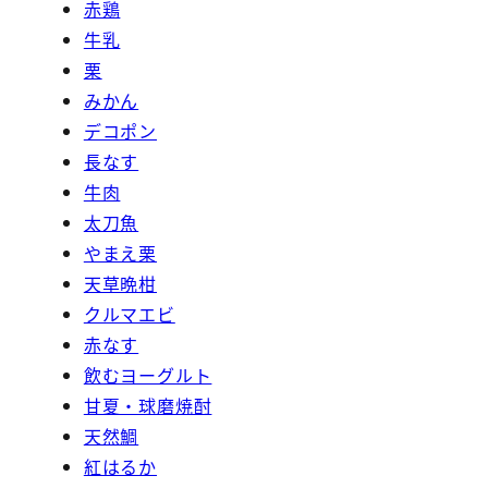
赤鶏
牛乳
栗
みかん
デコポン
長なす
牛肉
太刀魚
やまえ栗
天草晩柑
クルマエビ
赤なす
飲むヨーグルト
甘夏・球磨焼酎
天然鯛
紅はるか