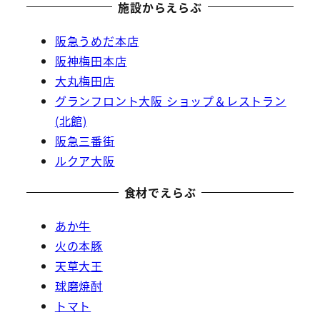
施設からえらぶ
阪急うめだ本店
阪神梅田本店
大丸梅田店
グランフロント大阪 ショップ＆レストラン
(北館)
阪急三番街
ルクア大阪
食材でえらぶ
あか牛
火の本豚
天草大王
球磨焼酎
トマト